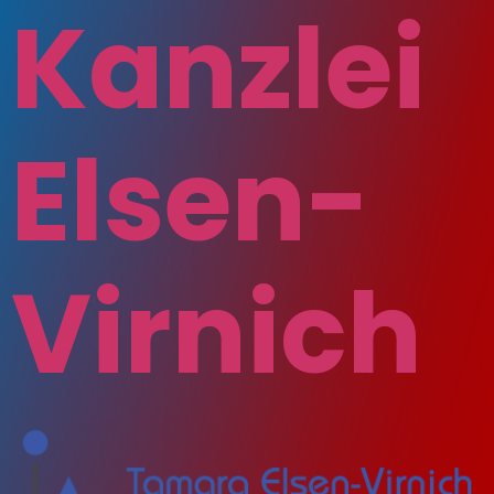
Kanzlei
Elsen-
Virnich