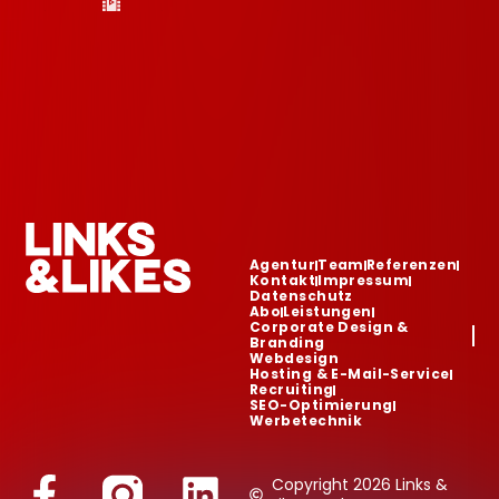
Agentur
Team
Referenzen
Kontakt
Impressum
Datenschutz
Abo
Leistungen
Corporate Design &
Branding
Webdesign
Hosting & E-Mail-Service
Recruiting
SEO-Optimierung
Werbetechnik
Copyright 2026 Links &