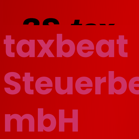
taxbeat
Steuerb
mbH