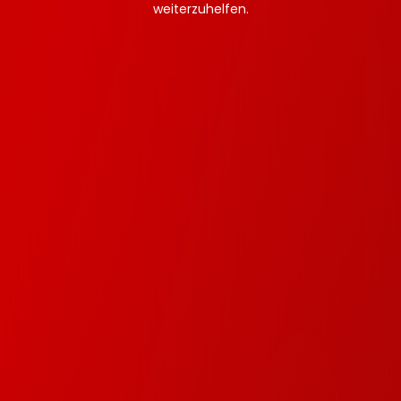
weiterzuhelfen.
Sind unsere Abos monatlich
Kündbar?
Wie oft wird meine Website
gesichert?
Was bekomm ich für mein
FLATyourWEB Abo?
Kann ich auch 5 mal am Tag
anrufen?
Wer kümmert sich um mein Social
Media?
Wie erfolgt die Abrechnung?
Kann ich mehrere Abos