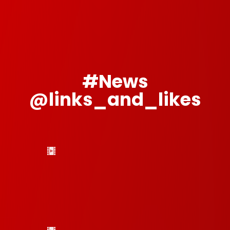
kombinieren?
Macht ihr alles selber?
#News
@links_and_likes