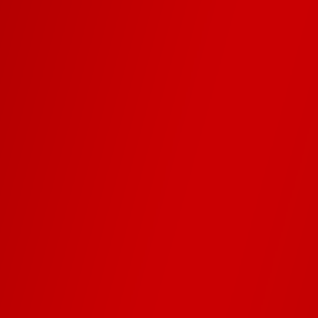
 sich um mein Social M
die Abrechnung?
hrere Abos kombinieren
es selber?