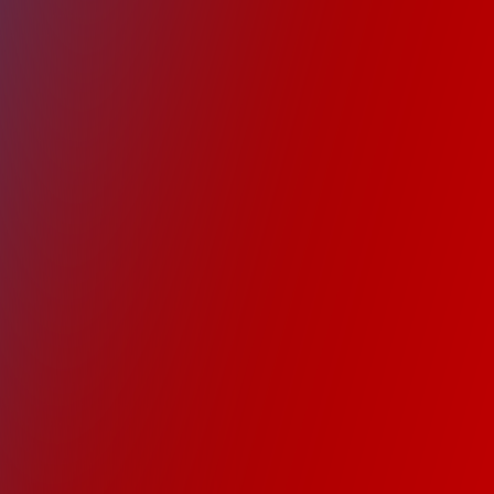
Wer kümmert
Wie erfolgt 
Kann ich me
Macht ihr all