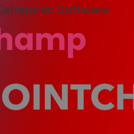
ategorie:
Software
champ