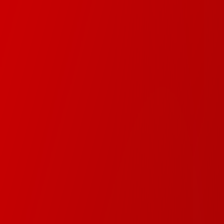
edia?
?