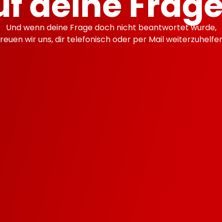
uf deine Frage
Und wenn deine Frage doch nicht beantwortet wurde,
freuen wir uns, dir telefonisch oder per Mail weiterzuhelfen
 Abos monatlich Kündba
 meine Website gesicher
ich für mein FLATyour
ch 5 mal am Tag anrufen