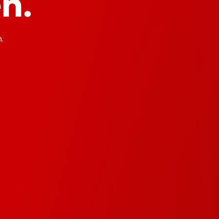
n.
.
r?
t?
WEB Abo?
?