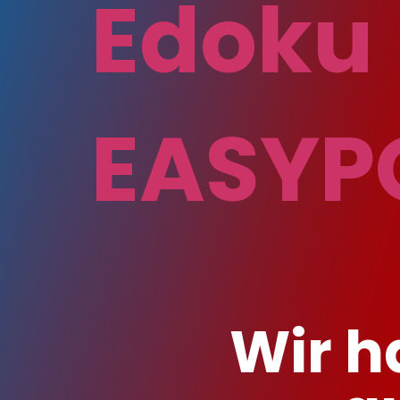
Edoku
EASYP
Wir h