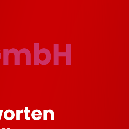
GmbH
worten