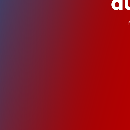
a
Sind unsere
Wie oft wird
Was bekomm 
Kann ich au