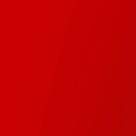
?
edia?
?