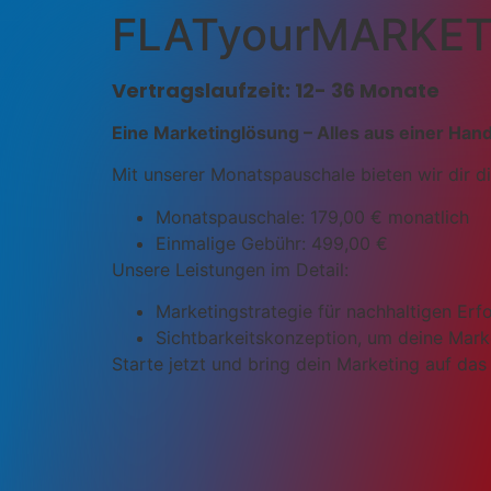
FLATyourMARKET
Vertragslaufzeit: 12- 36 Monate
Eine Marketinglösung – Alles aus einer Hand
Mit unserer Monatspauschale bieten wir dir di
Monatspauschale: 179,00 € monatlich
Einmalige Gebühr: 499,00 €
Unsere Leistungen im Detail:
Marketingstrategie für nachhaltigen Erf
Sichtbarkeitskonzeption, um deine Marke
Starte jetzt und bring dein Marketing auf das