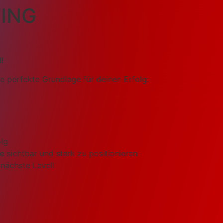
ING
!
e perfekte Grundlage für deinen Erfolg:
olg
 sichtbar und stark zu positionieren
 nächste Level!