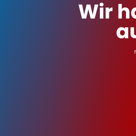
Wir h
a
Sind unsere
Wie oft wird
Was bekomm 