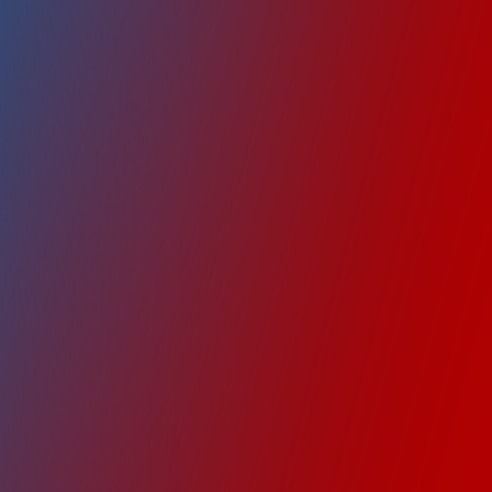
Kann ich au
Wer kümmert
Wie erfolgt 
Kann ich me
Macht ihr all