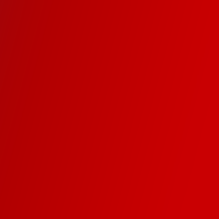
ch 5 mal am Tag anrufen
 sich um mein Social M
die Abrechnung?
hrere Abos kombinieren
es selber?