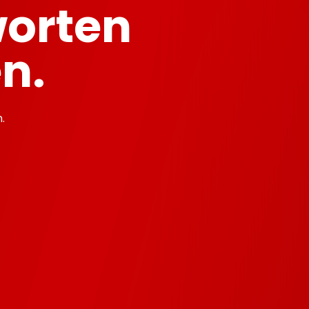
worten
n.
.
r?
t?
WEB Abo?