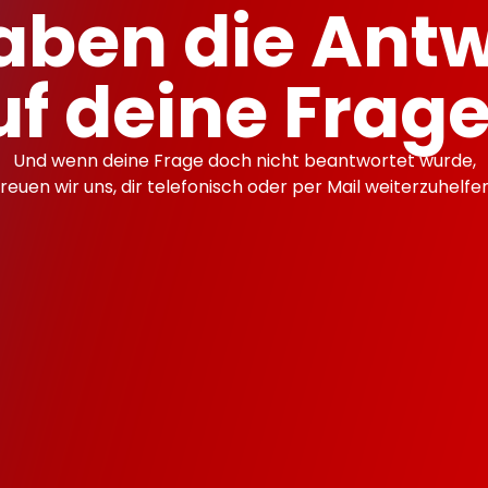
aben die Ant
uf deine Frage
Und wenn deine Frage doch nicht beantwortet wurde,
freuen wir uns, dir telefonisch oder per Mail weiterzuhelfen
 Abos monatlich Kündba
 meine Website gesicher
ich für mein FLATyour