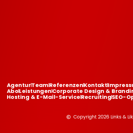
Agentur
Team
Referenzen
Kontakt
Impres
Abo
Leistungen
Corporate Design & Brandi
Hosting & E-Mail-Service
Recruiting
SEO-Op
Copyright 2026 Links & L