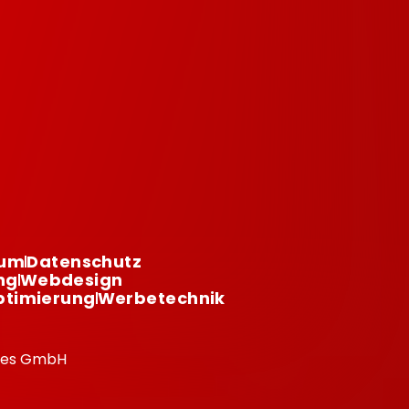
sum
Datenschutz
ng
Webdesign
timierung
Werbetechnik
ikes GmbH