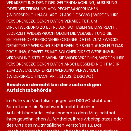
VERARBEITUNG DIENT DER GELTENDMACHUNG, AUSÜBUNG
ODER VERTEIDIGUNG VON RECHTSANSPRÜCHEN
(WIDERSPRUCH NACH ART. 21 ABS. 1 DSGVO).
WERDEN IHRE
PERSONENBEZOGENEN DATEN VERARBEITET, UM
DIREKTWERBUNG ZU BETREIBEN, SO HABEN SIE DAS RECHT,
JEDERZEIT WIDERSPRUCH GEGEN DIE VERARBEITUNG SIE
BETREFFENDER PERSONENBEZOGENER DATEN ZUM ZWECKE
DERARTIGER WERBUNG EINZULEGEN; DIES GILT AUCH FÜR DAS
PROFILING, SOWEIT ES MIT SOLCHER DIREKTWERBUNG IN
VERBINDUNG STEHT. WENN SIE WIDERSPRECHEN, WERDEN IHRE
PERSONENBEZOGENEN DATEN ANSCHLIESSEND NICHT MEHR
ZUM ZWECKE DER DIREKTWERBUNG VERWENDET
(WIDERSPRUCH NACH ART. 21 ABS. 2 DSGVO).
Beschwerde­recht bei der zuständigen
Aufsichts­behörde
Im Falle von Verstößen gegen die DSGVO steht den
Betroffenen ein Beschwerderecht bei einer
Aufsichtsbehörde, insbesondere in dem Mitgliedstaat
ihres gewöhnlichen Aufenthalts, ihres Arbeitsplatzes oder
des Orts des mutmaßlichen Verstoßes zu. Das