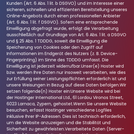
Kunden (Art. 6 Abs. 1 lit. b DSGVO) und im Interesse einer
sicheren, schnellen und effizienten Bereitstellung unseres
Online-Angebots durch einen professionellen Anbieter
(Art. 6 Abs. 1 lit. f DSGVO). Sofern eine entsprechende
Einwilligung abgefragt wurde, erfolgt die Verarbeitung
ausschließlich auf Grundlage von Art. 6 Abs. 1 lit. a DSGVO
und § 25 Abs. 1 TDDDG, soweit die Einwilligung die
Speicherung von Cookies oder den Zugriff auf
Informationen im Endgerät des Nutzers (z. B. Device-
Fingerprinting) im Sinne des TDDDG umfasst. Die
Einwilligung ist jederzeit widerrufbar.
Unser(e) Hoster wird
bzw. werden Ihre Daten nur insoweit verarbeiten, wie dies
zur Erfüllung seiner Leistungspflichten erforderlich ist und
unsere Weisungen in Bezug auf diese Daten befolgen.
Wir
setzen folgende(n) Hoster ein:
Unsere Website wird bei
der Hostinger International Ltd., 61 Lordou Vironos Street,
6023 Larnaca, Zypern, gehostet.
Wenn Sie unsere Website
besuchen, erfasst Hostinger verschiedene Logfiles
inklusive Ihrer IP-Adressen. Dies ist technisch erforderlich,
um die Website anzuzeigen und die Stabilität und
Sicherheit zu gewährleisten.Verarbeitete Daten (Server-