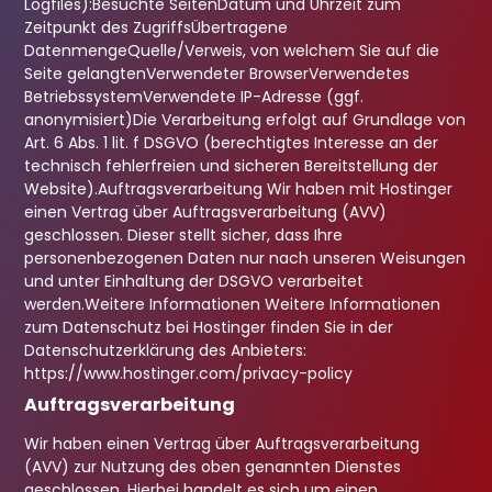
Logfiles):Besuchte SeitenDatum und Uhrzeit zum
Zeitpunkt des ZugriffsÜbertragene
DatenmengeQuelle/Verweis, von welchem Sie auf die
Seite gelangtenVerwendeter BrowserVerwendetes
BetriebssystemVerwendete IP-Adresse (ggf.
anonymisiert)Die Verarbeitung erfolgt auf Grundlage von
Art. 6 Abs. 1 lit. f DSGVO (berechtigtes Interesse an der
technisch fehlerfreien und sicheren Bereitstellung der
Website).Auftragsverarbeitung Wir haben mit Hostinger
einen Vertrag über Auftragsverarbeitung (AVV)
geschlossen. Dieser stellt sicher, dass Ihre
personenbezogenen Daten nur nach unseren Weisungen
und unter Einhaltung der DSGVO verarbeitet
werden.Weitere Informationen Weitere Informationen
zum Datenschutz bei Hostinger finden Sie in der
Datenschutzerklärung des Anbieters:
https://www.hostinger.com/privacy-policy
Auftragsverarbeitung
Wir haben einen Vertrag über Auftragsverarbeitung
(AVV) zur Nutzung des oben genannten Dienstes
geschlossen. Hierbei handelt es sich um einen