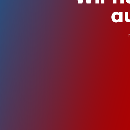
a
Sind unsere
Wie oft wird
Was bekomm 