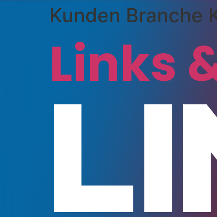
Kunden Branche K
Links &