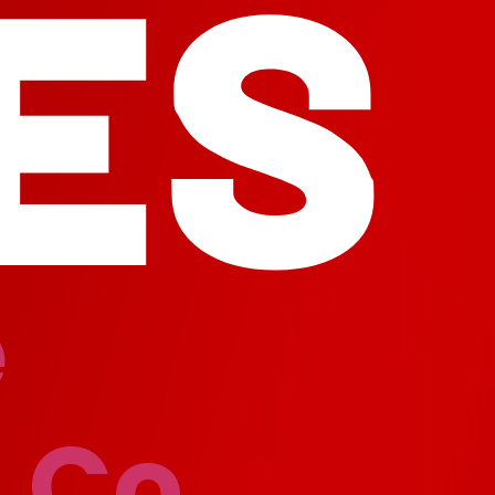
e
 Co.