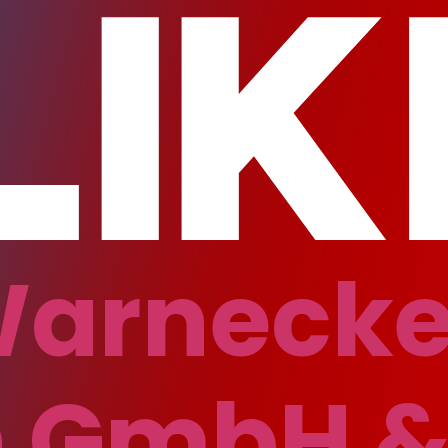
Warneck
n GmbH &