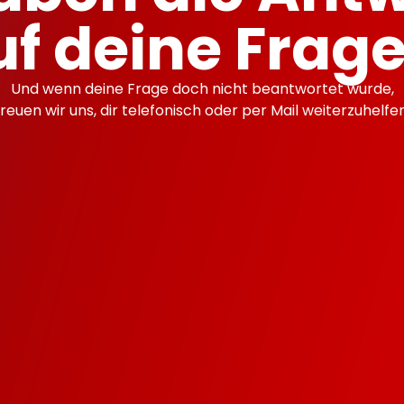
uf deine Frage
Und wenn deine Frage doch nicht beantwortet wurde,
freuen wir uns, dir telefonisch oder per Mail weiterzuhelfen
 Abos monatlich Kündba
 meine Website gesicher
ich für mein FLATyour