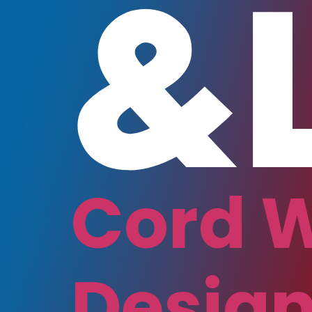
Cord 
Desig