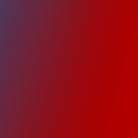
Kann ich au
Wer kümmert
Wie erfolgt 
Kann ich me
Macht ihr all