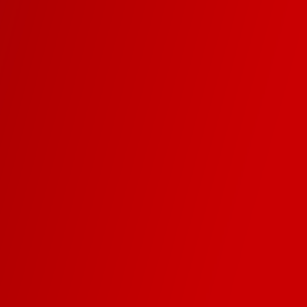
ch 5 mal am Tag anrufen
 sich um mein Social M
die Abrechnung?
hrere Abos kombinieren
es selber?