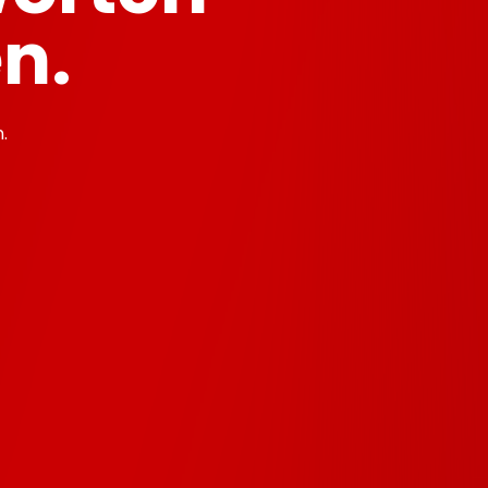
n.
.
r?
t?
WEB Abo?