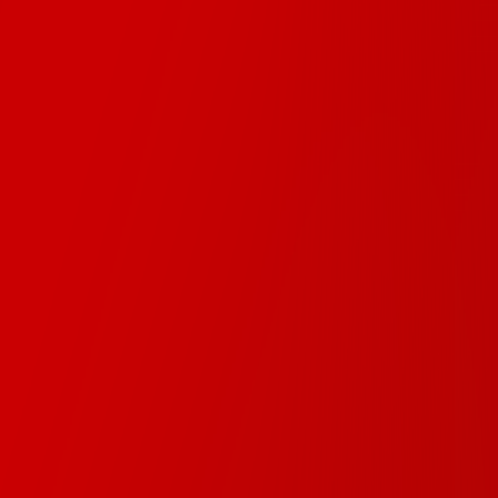
?
edia?
?