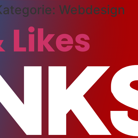
ategorie:
Webdesign
 Likes