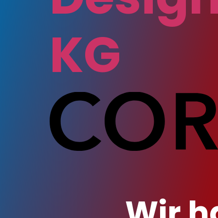
KG
Wir h